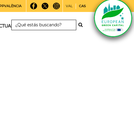
PPVALÈNCIA
VAL
CAS
CTUALIDAD