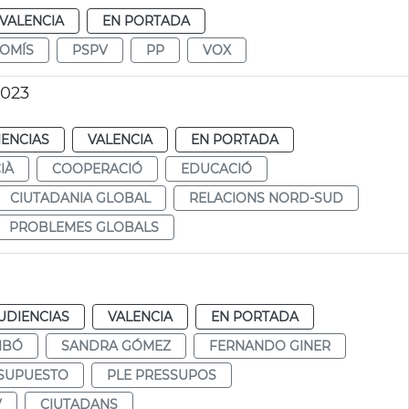
VALENCIA
EN PORTADA
OMÍS
PSPV
PP
VOX
2023
IENCIAS
VALENCIA
EN PORTADA
IÀ
COOPERACIÓ
EDUCACIÓ
CIUTADANIA GLOBAL
RELACIONS NORD-SUD
PROBLEMES GLOBALS
UDIENCIAS
VALENCIA
EN PORTADA
IBÓ
SANDRA GÓMEZ
FERNANDO GINER
SUPUESTO
PLE PRESSUPOS
V
CIUTADANS