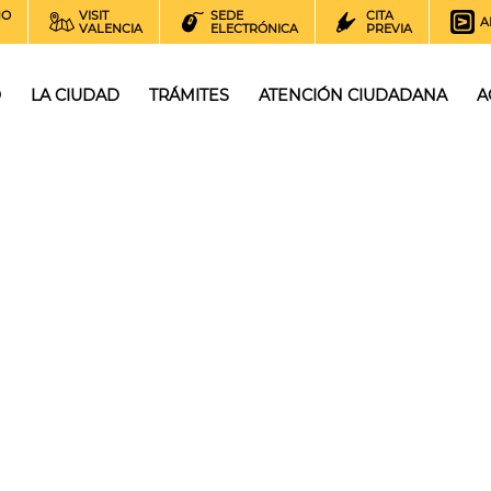
NO
VISIT
SEDE
CITA
A
VALENCIA
ELECTRÓNICA
PREVIA
O
LA CIUDAD
TRÁMITES
ATENCIÓN CIUDADANA
A