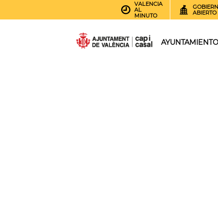
VALENCIA
GOBIER
AL
ABIERTO
MINUTO
AYUNTAMIENT