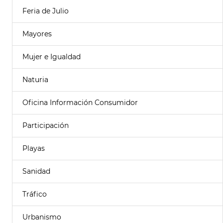
Feria de Julio
Mayores
Mujer e Igualdad
Naturia
Oficina Información Consumidor
Participación
Playas
Sanidad
Tráfico
Urbanismo