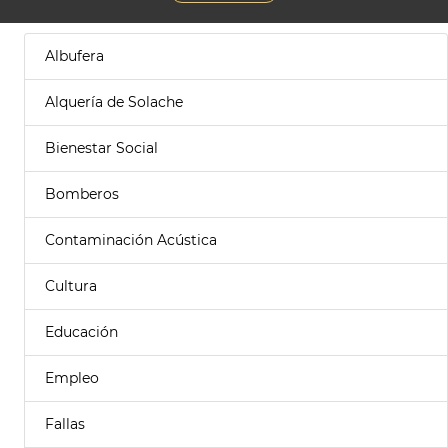
Albufera
Alquería de Solache
Bienestar Social
Bomberos
Contaminación Acústica
Cultura
Educación
Empleo
Fallas