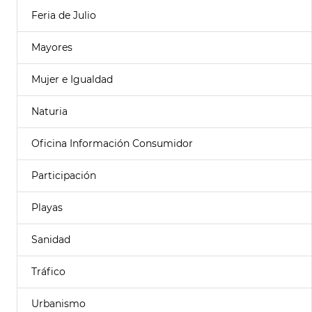
Feria de Julio
Mayores
Mujer e Igualdad
Naturia
Oficina Información Consumidor
Participación
Playas
Sanidad
Tráfico
Urbanismo