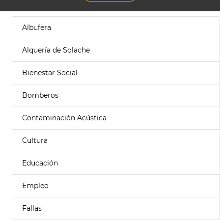
Albufera
Alquería de Solache
Bienestar Social
Bomberos
Contaminación Acústica
Cultura
Educación
Empleo
Fallas