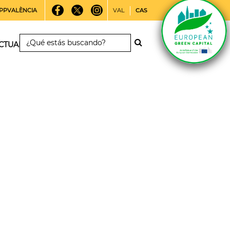
PPVALÈNCIA
VAL
CAS
CTUALIDAD