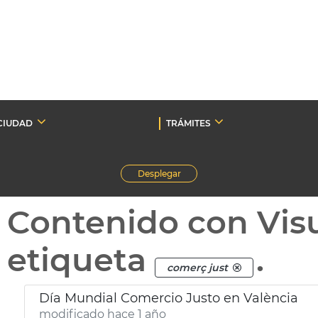
CIUDAD
TRÁMITES
Desplegar
Contenido con Vis
etiqueta
.
comerç just
Día Mundial Comercio Justo en València
modificado hace 1 año