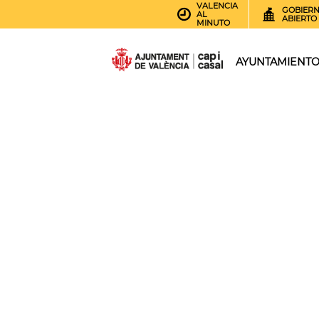
VALENCIA
GOBIER
AL
ABIERTO
MINUTO
AYUNTAMIENT