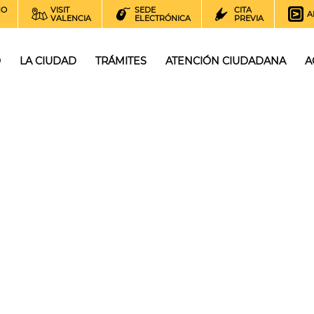
NO
VISIT
SEDE
CITA
A
VALENCIA
ELECTRÓNICA
PREVIA
O
LA CIUDAD
TRÁMITES
ATENCIÓN CIUDADANA
A