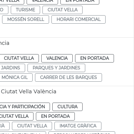
AT VELLA
VALENCIA
EN PORTADA
MO
TURISME
CIUTAT VELLA
MOSSÉN SORELL
HORARI COMERCIAL
ncia
CIUTAT VELLA
VALENCIA
EN PORTADA
I JARDINS
PARQUES Y JARDINES
MÓNICA GIL
CARRER DE LES BARQUES
Ciutat Vella València
IA Y PARTICIPACIÓN
CULTURA
CIUTAT VELLA
EN PORTADA
IÀ
CIUTAT VELLA
IMATGE GRÀFICA