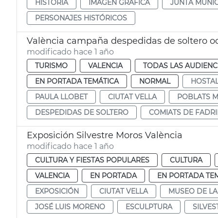
HISTÒRIA
IMAGEN GRÁFICA
JUNTA MUNIC
PERSONAJES HISTÓRICOS
València campaña despedidas de soltero o
modificado hace 1 año
TURISMO
VALENCIA
TODAS LAS AUDIENC
EN PORTADA TEMÁTICA
NORMAL
HOSTAL
PAULA LLOBET
CIUTAT VELLA
POBLATS M
DESPEDIDAS DE SOLTERO
COMIATS DE FADR
Exposición Silvestre Moros València
modificado hace 1 año
CULTURA Y FIESTAS POPULARES
CULTURA
VALENCIA
EN PORTADA
EN PORTADA TE
EXPOSICIÓN
CIUTAT VELLA
MUSEO DE LA
JOSÉ LUIS MORENO
ESCULPTURA
SILVE