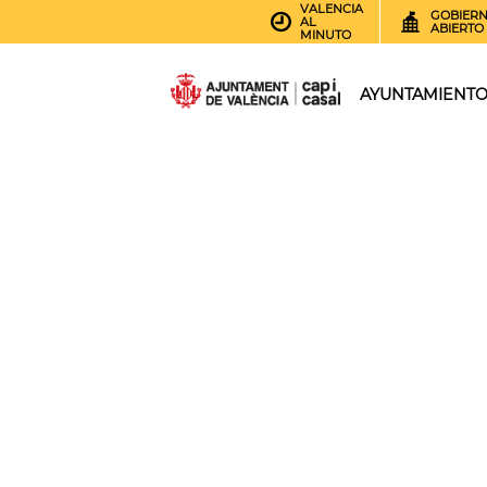
VALENCIA
GOBIER
AL
ABIERTO
MINUTO
AYUNTAMIENT