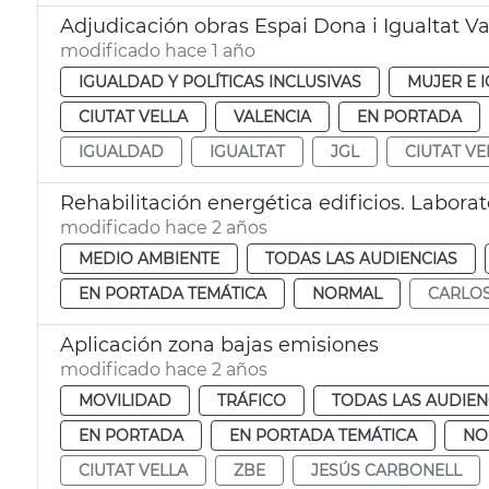
Adjudicación obras Espai Dona i Igualtat V
modificado hace 1 año
IGUALDAD Y POLÍTICAS INCLUSIVAS
MUJER E 
CIUTAT VELLA
VALENCIA
EN PORTADA
IGUALDAD
IGUALTAT
JGL
CIUTAT VE
Rehabilitación energética edificios. Laborat
modificado hace 2 años
MEDIO AMBIENTE
TODAS LAS AUDIENCIAS
EN PORTADA TEMÁTICA
NORMAL
CARLO
Aplicación zona bajas emisiones
modificado hace 2 años
MOVILIDAD
TRÁFICO
TODAS LAS AUDIEN
EN PORTADA
EN PORTADA TEMÁTICA
NO
CIUTAT VELLA
ZBE
JESÚS CARBONELL