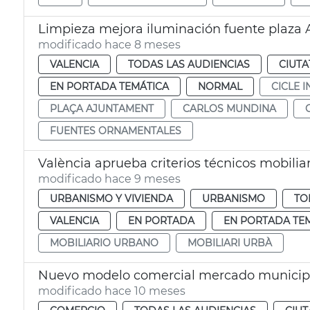
Limpieza mejora iluminación fuente plaza
modificado hace 8 meses
VALENCIA
TODAS LAS AUDIENCIAS
CIUTA
EN PORTADA TEMÁTICA
NORMAL
CICLE 
PLAÇA AJUNTAMENT
CARLOS MUNDINA
FUENTES ORNAMENTALES
València aprueba criterios técnicos mobilia
modificado hace 9 meses
URBANISMO Y VIVIENDA
URBANISMO
TO
VALENCIA
EN PORTADA
EN PORTADA TE
MOBILIARIO URBANO
MOBILIARI URBÀ
Nuevo modelo comercial mercado municipa
modificado hace 10 meses