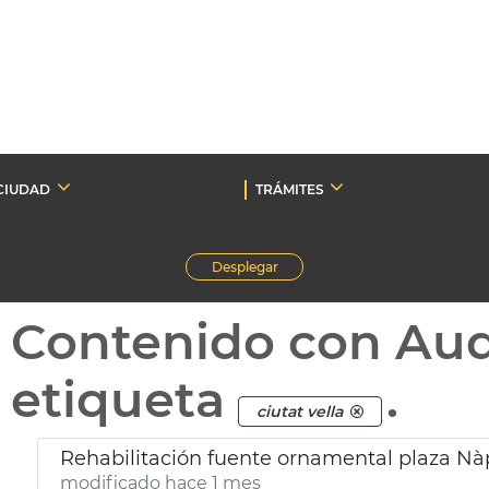
CIUDAD
TRÁMITES
Desplegar
Contenido con Au
etiqueta
.
ciutat vella
Rehabilitación fuente ornamental plaza Nàpo
modificado hace 1 mes