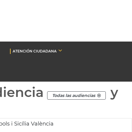
ATENCIÓN CIUDADANA
diencia
y
Todas las audiencias
ls i Sicília València