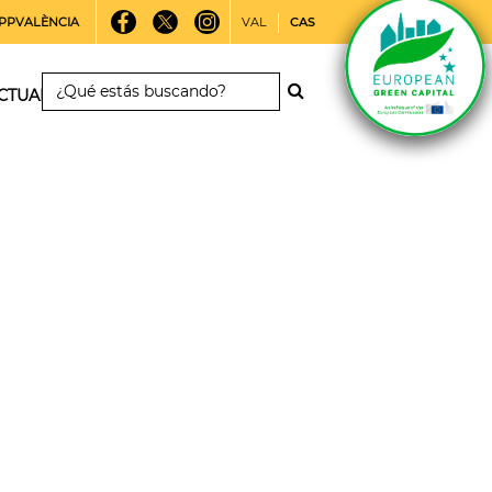
PPVALÈNCIA
VAL
CAS
CTUALIDAD