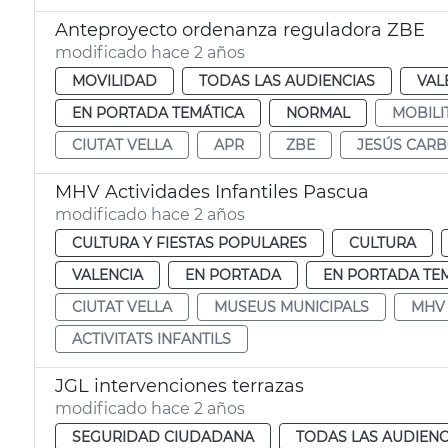
Anteproyecto ordenanza reguladora ZBE
modificado hace 2 años
MOVILIDAD
TODAS LAS AUDIENCIAS
VAL
EN PORTADA TEMÁTICA
NORMAL
MOBILI
CIUTAT VELLA
APR
ZBE
JESÚS CAR
MHV Actividades Infantiles Pascua
modificado hace 2 años
CULTURA Y FIESTAS POPULARES
CULTURA
VALENCIA
EN PORTADA
EN PORTADA TE
CIUTAT VELLA
MUSEUS MUNICIPALS
MHV
ACTIVITATS INFANTILS
JGL intervenciones terrazas
modificado hace 2 años
SEGURIDAD CIUDADANA
TODAS LAS AUDIENC