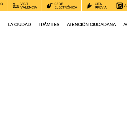
NO
VISIT
SEDE
CITA
A
VALENCIA
ELECTRÓNICA
PREVIA
O
LA CIUDAD
TRÁMITES
ATENCIÓN CIUDADANA
A