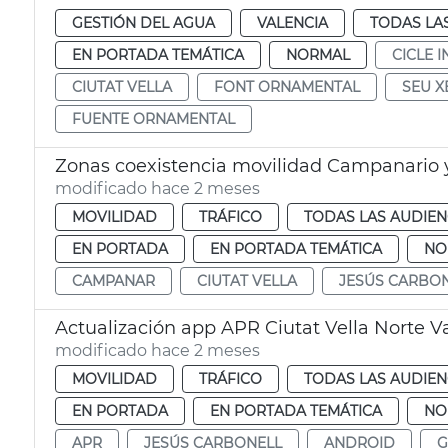
GESTIÓN DEL AGUA
VALENCIA
TODAS LA
EN PORTADA TEMÁTICA
NORMAL
CICLE 
CIUTAT VELLA
FONT ORNAMENTAL
SEU X
FUENTE ORNAMENTAL
Zonas coexistencia movilidad Campanario y
modificado hace 2 meses
MOVILIDAD
TRÁFICO
TODAS LAS AUDIEN
EN PORTADA
EN PORTADA TEMÁTICA
NO
CAMPANAR
CIUTAT VELLA
JESÚS CARBO
Actualización app APR Ciutat Vella Norte V
modificado hace 2 meses
MOVILIDAD
TRÁFICO
TODAS LAS AUDIEN
EN PORTADA
EN PORTADA TEMÁTICA
NO
APR
JESÚS CARBONELL
ANDROID
G