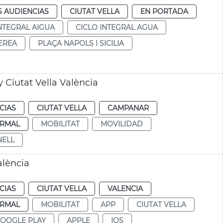
S AUDIENCIAS
CIUTAT VELLA
EN PORTADA
INTEGRAL AIGUA
CICLO INTEGRAL AGUA
EREA
PLAÇA NAPOLS I SICILIA
 Ciutat Vella València
CIAS
CIUTAT VELLA
CAMPANAR
RMAL
MOBILITAT
MOVILIDAD
NELL
alència
CIAS
CIUTAT VELLA
VALENCIA
RMAL
MOBILITAT
APP
CIUTAT VELLA
OOGLE PLAY
APPLE
IOS