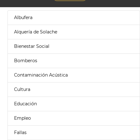
Albufera
Alquería de Solache
Bienestar Social
Bomberos
Contaminación Acústica
Cultura
Educación
Empleo
Fallas