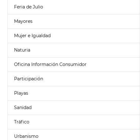
Feria de Julio
Mayores
Mujer e Igualdad
Naturia
Oficina Información Consumidor
Participación
Playas
Sanidad
Tráfico
Urbanismo