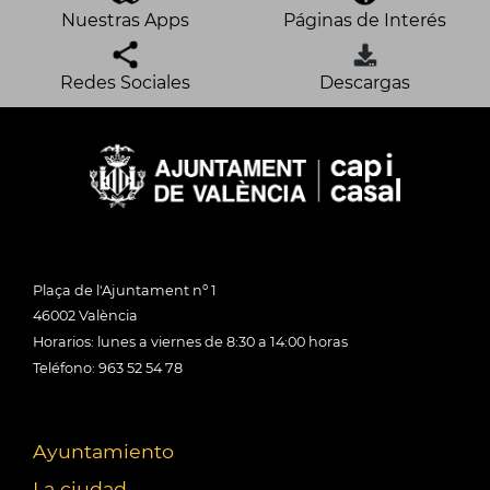
Nuestras Apps
Páginas de Interés
Redes Sociales
Descargas
Plaça de l'Ajuntament nº 1
46002 València
Horarios: lunes a viernes de 8:30 a 14:00 horas
Teléfono: 963 52 54 78
Ayuntamiento
La ciudad