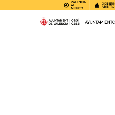
VALENCIA
GOBIER
AL
ABIERTO
MINUTO
AYUNTAMIENT