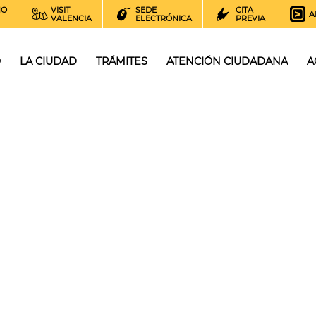
NO
VISIT
SEDE
CITA
A
VALENCIA
ELECTRÓNICA
PREVIA
O
LA CIUDAD
TRÁMITES
ATENCIÓN CIUDADANA
A