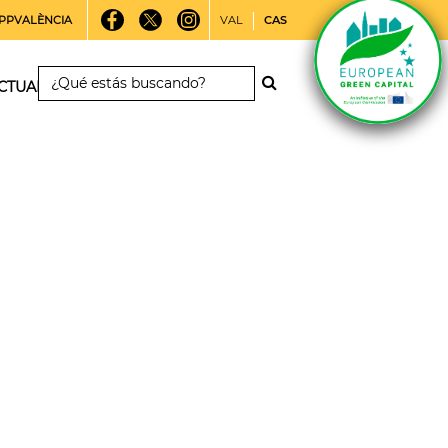
PPVALÈNCIA
VAL
CAS
CTUALIDAD