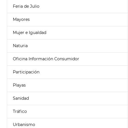
Feria de Julio
Mayores
Mujer e Igualdad
Naturia
Oficina Información Consumidor
Participación
Playas
Sanidad
Tráfico
Urbanismo