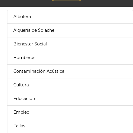
Albufera
Alquería de Solache
Bienestar Social
Bomberos
Contaminación Acústica
Cultura
Educación
Empleo
Fallas