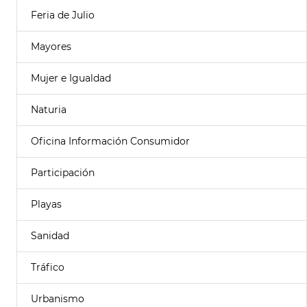
Feria de Julio
Mayores
Mujer e Igualdad
Naturia
Oficina Información Consumidor
Participación
Playas
Sanidad
Tráfico
Urbanismo