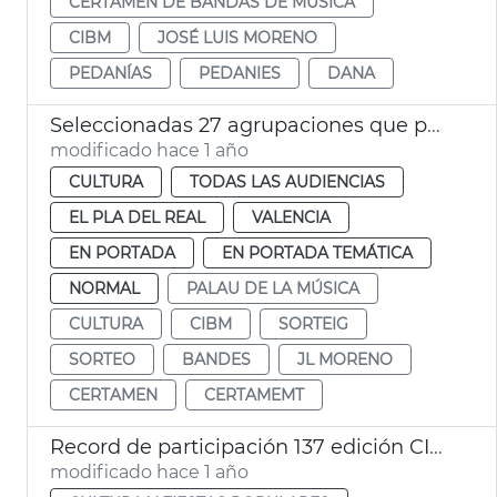
CERTAMEN DE BANDAS DE MÚSICA
CIBM
JOSÉ LUIS MORENO
PEDANÍAS
PEDANIES
DANA
Seleccionadas 27 agrupaciones que participarán en la 137 edició del CIBM
modificado hace 1 año
CULTURA
TODAS LAS AUDIENCIAS
EL PLA DEL REAL
VALENCIA
EN PORTADA
EN PORTADA TEMÁTICA
NORMAL
PALAU DE LA MÚSICA
CULTURA
CIBM
SORTEIG
SORTEO
BANDES
JL MORENO
CERTAMEN
CERTAMEMT
Record de participación 137 edición CIBM Ciudad de València
modificado hace 1 año