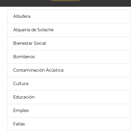
Albufera
Alquería de Solache
Bienestar Social
Bomberos
Contaminación Acústica
Cultura
Educación
Empleo
Fallas