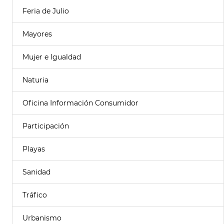
Feria de Julio
Mayores
Mujer e Igualdad
Naturia
Oficina Información Consumidor
Participación
Playas
Sanidad
Tráfico
Urbanismo