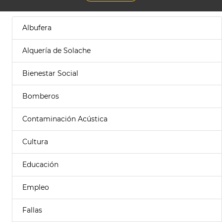
Albufera
Alquería de Solache
Bienestar Social
Bomberos
Contaminación Acústica
Cultura
Educación
Empleo
Fallas