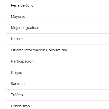
Feria de Julio
Mayores
Mujer e Igualdad
Naturia
Oficina Información Consumidor
Participación
Playas
Sanidad
Tráfico
Urbanismo