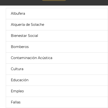
Albufera
Alquería de Solache
Bienestar Social
Bomberos
Contaminación Acústica
Cultura
Educación
Empleo
Fallas