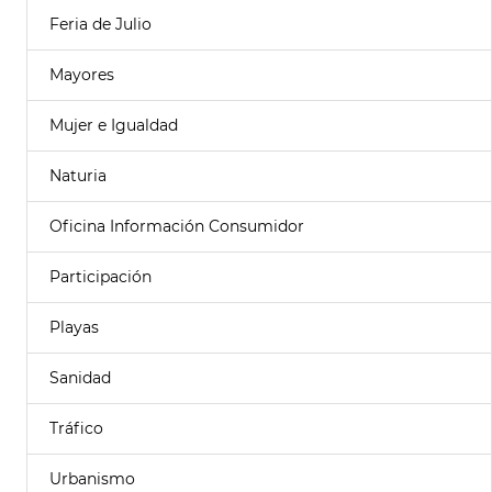
Feria de Julio
Mayores
Mujer e Igualdad
Naturia
Oficina Información Consumidor
Participación
Playas
Sanidad
Tráfico
Urbanismo