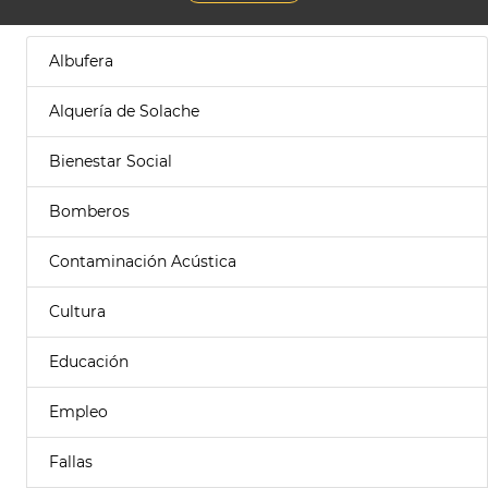
Albufera
Alquería de Solache
Bienestar Social
Bomberos
Contaminación Acústica
Cultura
Educación
Empleo
Fallas