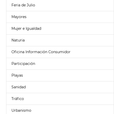
Feria de Julio
Mayores
Mujer e Igualdad
Naturia
Oficina Información Consumidor
Participación
Playas
Sanidad
Tráfico
Urbanismo