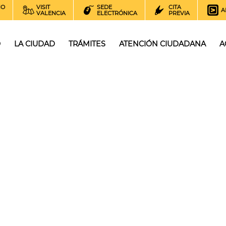
NO
VISIT
SEDE
CITA
A
VALENCIA
ELECTRÓNICA
PREVIA
O
LA CIUDAD
TRÁMITES
ATENCIÓN CIUDADANA
A