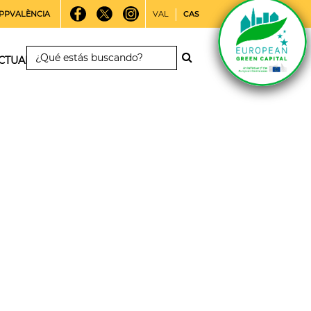
PPVALÈNCIA
VAL
CAS
CTUALIDAD