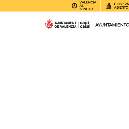
VALENCIA
GOBIER
AL
ABIERTO
MINUTO
AYUNTAMIENT