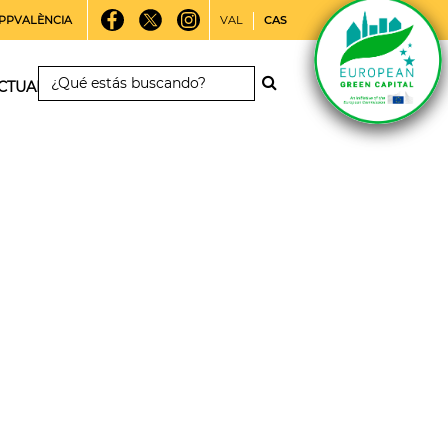
PPVALÈNCIA
VAL
CAS
CTUALIDAD