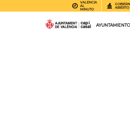
VALENCIA
GOBIER
AL
ABIERTO
MINUTO
AYUNTAMIENT