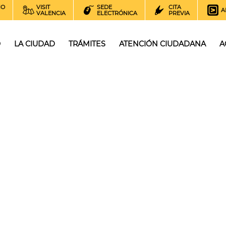
NO
VISIT
SEDE
CITA
A
VALENCIA
ELECTRÓNICA
PREVIA
O
LA CIUDAD
TRÁMITES
ATENCIÓN CIUDADANA
A