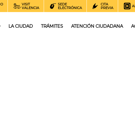
NO
VISIT
SEDE
CITA
A
VALENCIA
ELECTRÓNICA
PREVIA
O
LA CIUDAD
TRÁMITES
ATENCIÓN CIUDADANA
A