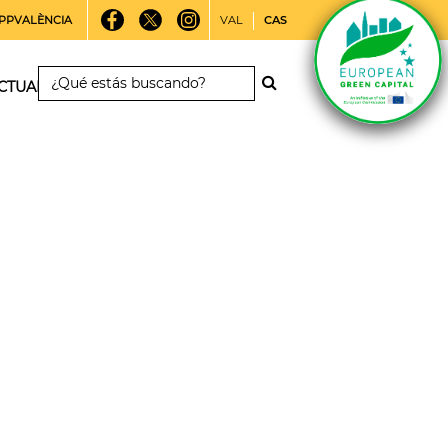
PPVALÈNCIA
VAL
CAS
CTUALIDAD