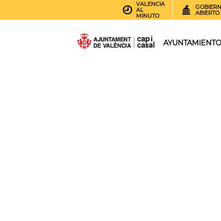
VALENCIA
GOBIER
AL
ABIERTO
MINUTO
AYUNTAMIENT