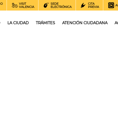
NO
VISIT
SEDE
CITA
A
VALENCIA
ELECTRÓNICA
PREVIA
O
LA CIUDAD
TRÁMITES
ATENCIÓN CIUDADANA
A