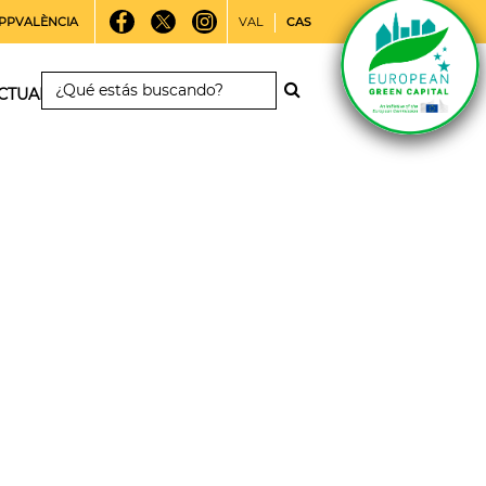
PPVALÈNCIA
VAL
CAS
CTUALIDAD