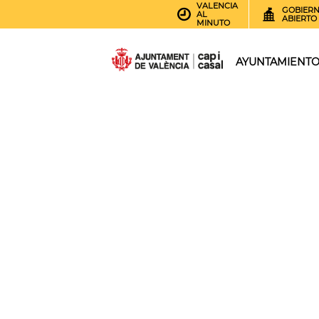
VALENCIA
GOBIER
AL
ABIERTO
MINUTO
AYUNTAMIENT