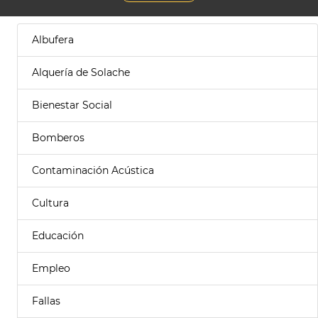
Albufera
Alquería de Solache
Bienestar Social
Bomberos
Contaminación Acústica
Cultura
Educación
Empleo
Fallas