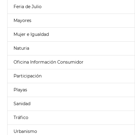
Feria de Julio
Mayores
Mujer e Igualdad
Naturia
Oficina Información Consumidor
Participación
Playas
Sanidad
Tráfico
Urbanismo