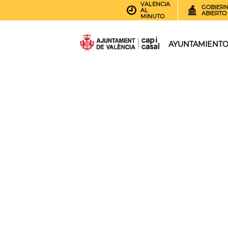
VALENCIA
GOBIER
AL
ABIERTO
MINUTO
AYUNTAMIENT