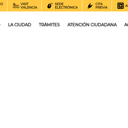
NO
VISIT
SEDE
CITA
A
VALENCIA
ELECTRÓNICA
PREVIA
O
LA CIUDAD
TRÁMITES
ATENCIÓN CIUDADANA
A