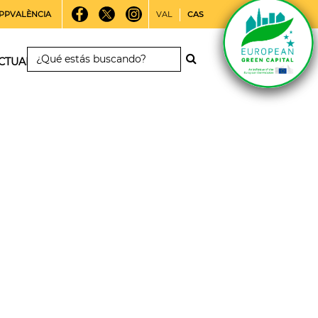
PPVALÈNCIA
VAL
CAS
CTUALIDAD