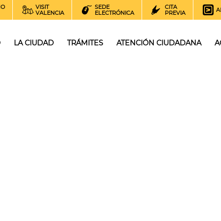
NO
VISIT
SEDE
CITA
A
VALENCIA
ELECTRÓNICA
PREVIA
O
LA CIUDAD
TRÁMITES
ATENCIÓN CIUDADANA
A