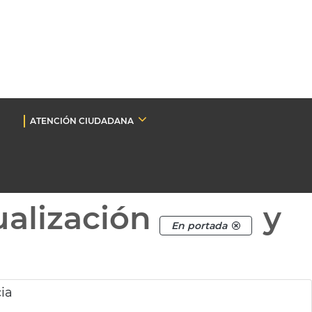
ATENCIÓN CIUDADANA
ualización
y
En portada
ia