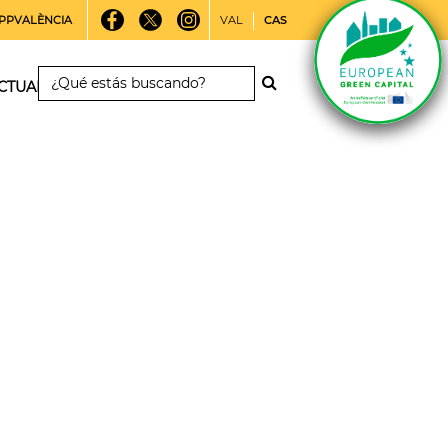
PPVALÈNCIA
VAL
CAS
CTUALIDAD