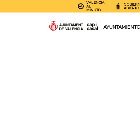
VALENCIA
GOBIER
AL
ABIERTO
MINUTO
AYUNTAMIENT