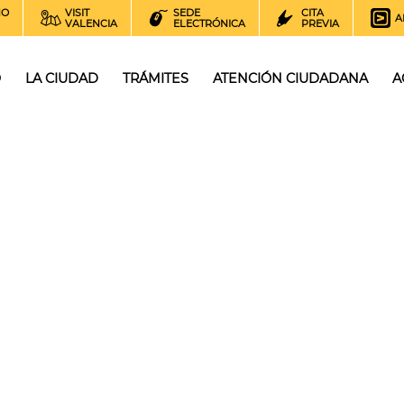
NO
VISIT
SEDE
CITA
A
VALENCIA
ELECTRÓNICA
PREVIA
O
LA CIUDAD
TRÁMITES
ATENCIÓN CIUDADANA
A