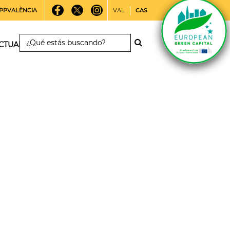
PPVALÈNCIA
VAL
CAS
CTUALIDAD