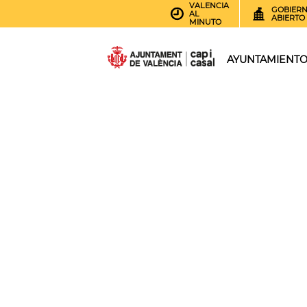
VALENCIA
GOBIER
AL
ABIERTO
MINUTO
AYUNTAMIENT