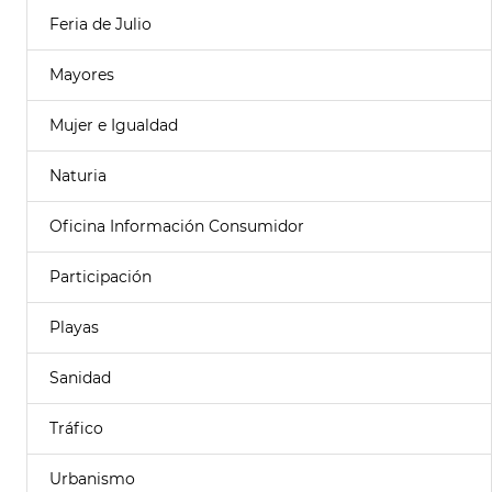
Feria de Julio
Mayores
Mujer e Igualdad
Naturia
Oficina Información Consumidor
Participación
Playas
Sanidad
Tráfico
Urbanismo