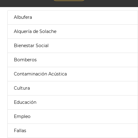
Albufera
Alquería de Solache
Bienestar Social
Bomberos
Contaminación Acústica
Cultura
Educación
Empleo
Fallas