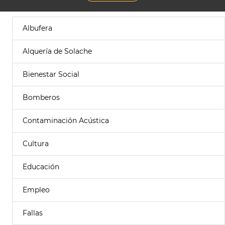
Albufera
Alquería de Solache
Bienestar Social
Bomberos
Contaminación Acústica
Cultura
Educación
Empleo
Fallas