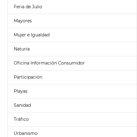
Feria de Julio
Mayores
Mujer e Igualdad
Naturia
Oficina Información Consumidor
Participación
Playas
Sanidad
Tráfico
Urbanismo