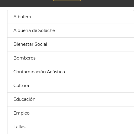
Albufera
Alquería de Solache
Bienestar Social
Bomberos
Contaminación Acústica
Cultura
Educación
Empleo
Fallas