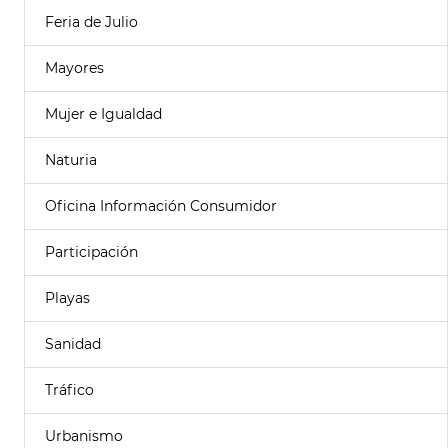
Feria de Julio
Mayores
Mujer e Igualdad
Naturia
Oficina Información Consumidor
Participación
Playas
Sanidad
Tráfico
Urbanismo