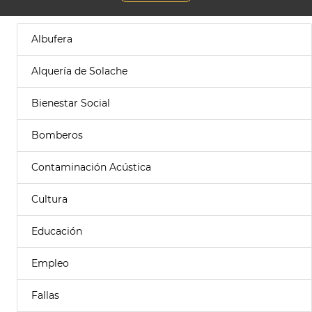
Albufera
Alquería de Solache
Bienestar Social
Bomberos
Contaminación Acústica
Cultura
Educación
Empleo
Fallas