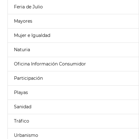
Feria de Julio
Mayores
Mujer e Igualdad
Naturia
Oficina Información Consumidor
Participación
Playas
Sanidad
Tráfico
Urbanismo