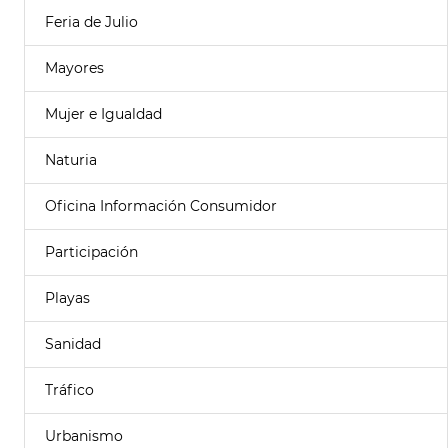
Feria de Julio
Mayores
Mujer e Igualdad
Naturia
Oficina Información Consumidor
Participación
Playas
Sanidad
Tráfico
Urbanismo