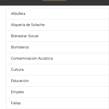
Albufera
Alquería de Solache
Bienestar Social
Bomberos
Contaminación Acústica
Cultura
Educación
Empleo
Fallas