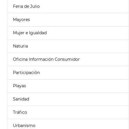
Feria de Julio
Mayores
Mujer e Igualdad
Naturia
Oficina Información Consumidor
Participación
Playas
Sanidad
Tráfico
Urbanismo