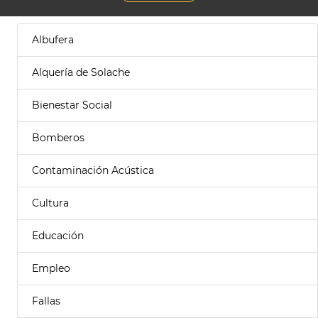
Albufera
Alquería de Solache
Bienestar Social
Bomberos
Contaminación Acústica
Cultura
Educación
Empleo
Fallas