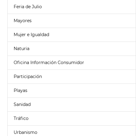
Feria de Julio
Mayores
Mujer e Igualdad
Naturia
Oficina Información Consumidor
Participación
Playas
Sanidad
Tráfico
Urbanismo