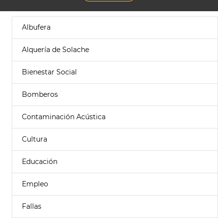
Albufera
Alquería de Solache
Bienestar Social
Bomberos
Contaminación Acústica
Cultura
Educación
Empleo
Fallas