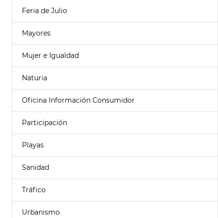
Feria de Julio
Mayores
Mujer e Igualdad
Naturia
Oficina Información Consumidor
Participación
Playas
Sanidad
Tráfico
Urbanismo