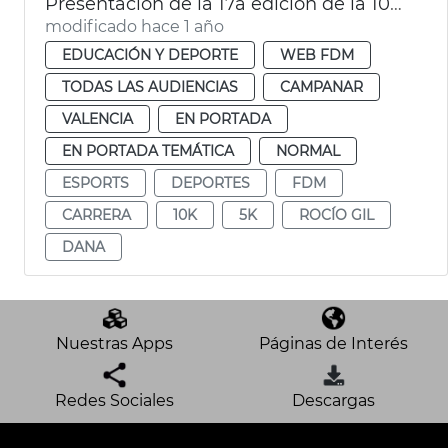
Presentación de la 17a edición de la 10K Ibercaja
modificado hace 1 año
EDUCACIÓN Y DEPORTE
WEB FDM
TODAS LAS AUDIENCIAS
CAMPANAR
VALENCIA
EN PORTADA
EN PORTADA TEMÁTICA
NORMAL
ESPORTS
DEPORTES
FDM
CARRERA
10K
5K
ROCÍO GIL
DANA
Nuestras Apps
Páginas de Interés
Redes Sociales
Descargas