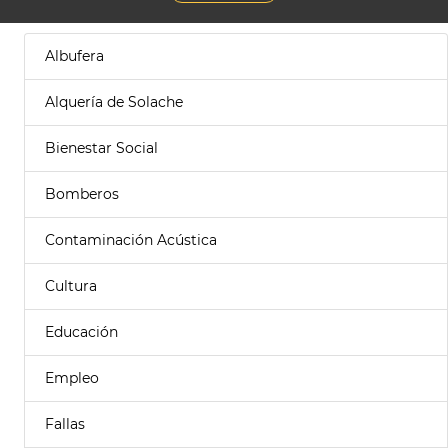
Albufera
Alquería de Solache
Bienestar Social
Bomberos
Contaminación Acústica
Cultura
Educación
Empleo
Fallas