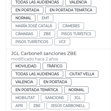
TODAS LAS AUDIENCIAS
VALENCIA
EN PORTADA
EN PORTADA TEMÁTICA
NORMAL
EMT
MARÍA JOSÉ CATALÁ
CÀMERES
CÁMARAS
ZBE
PISOS TURÍSTICS
PISOS TURÍSTICOS
VCF
JGL Carbonell sanciones ZBE
modificado hace 2 años
MOVILIDAD
TRÁFICO
TODAS LAS AUDIENCIAS
CIUTAT VELLA
VALENCIA
EN PORTADA
EN PORTADA TEMÁTICA
NORMAL
MOBILITAT
SANCIONS
JGL
APR
ZBE
JESÚS CARBONELL