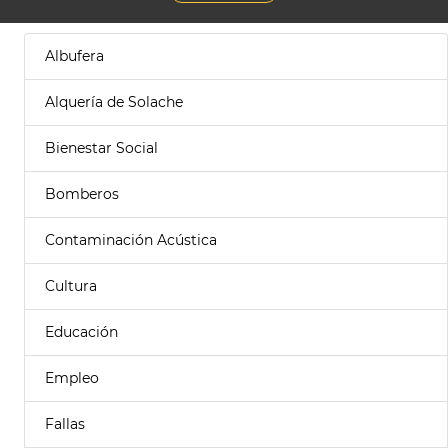
Albufera
Alquería de Solache
Bienestar Social
Bomberos
Contaminación Acústica
Cultura
Educación
Empleo
Fallas