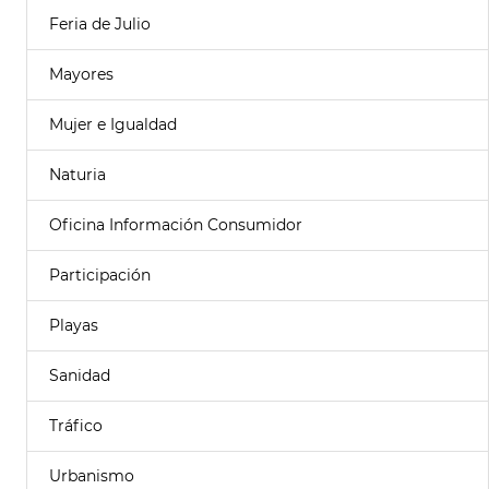
Feria de Julio
Mayores
Mujer e Igualdad
Naturia
Oficina Información Consumidor
Participación
Playas
Sanidad
Tráfico
Urbanismo