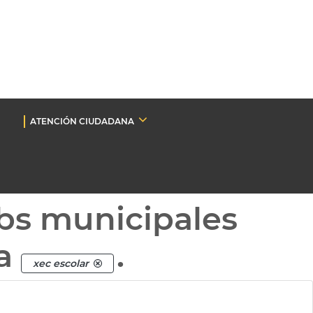
ATENCIÓN CIUDADANA
bs municipales
ta
.
xec escolar