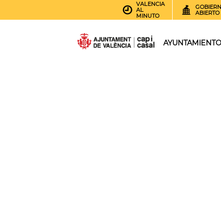
VALENCIA
GOBIER
AL
ABIERTO
MINUTO
AYUNTAMIENT