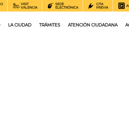
NO
VISIT
SEDE
CITA
A
VALENCIA
ELECTRÓNICA
PREVIA
O
LA CIUDAD
TRÁMITES
ATENCIÓN CIUDADANA
A