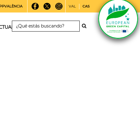
PPVALÈNCIA
VAL
CAS
CTUALIDAD