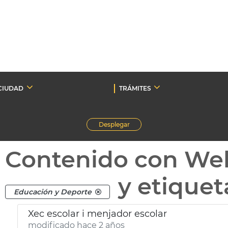
CIUDAD
TRÁMITES
Desplegar
Contenido con We
y etique
Educación y Deporte
Xec escolar i menjador escolar
modificado hace 2 años