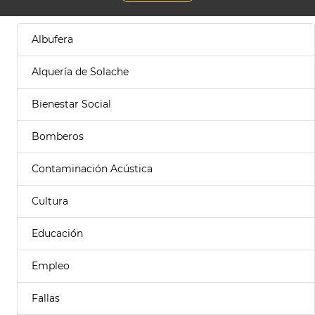
Albufera
Alquería de Solache
Bienestar Social
Bomberos
Contaminación Acústica
Cultura
Educación
Empleo
Fallas