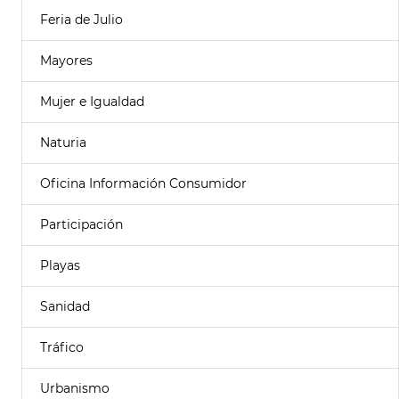
Feria de Julio
Mayores
Mujer e Igualdad
Naturia
Oficina Información Consumidor
Participación
Playas
Sanidad
Tráfico
Urbanismo