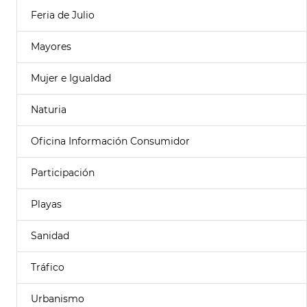
Feria de Julio
Mayores
Mujer e Igualdad
Naturia
Oficina Información Consumidor
Participación
Playas
Sanidad
Tráfico
Urbanismo