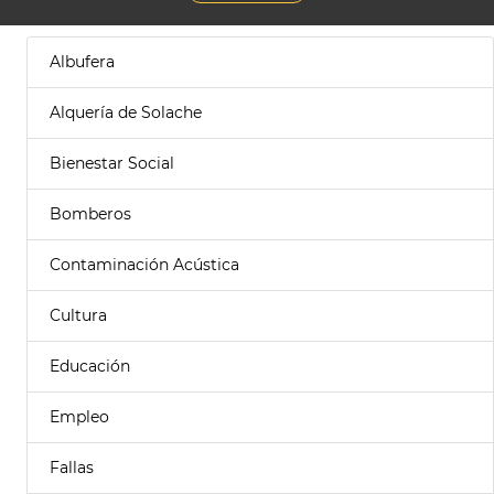
Albufera
Alquería de Solache
Bienestar Social
Bomberos
Contaminación Acústica
Cultura
Educación
Empleo
Fallas