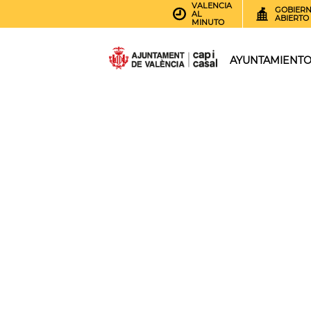
VALENCIA
GOBIER
AL
ABIERTO
MINUTO
AYUNTAMIENT