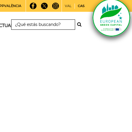
PPVALÈNCIA
VAL
CAS
CTUALIDAD