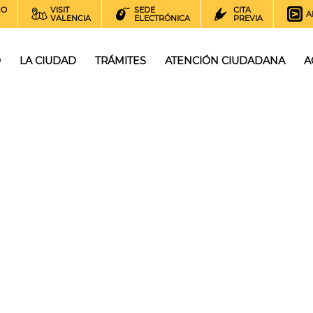
NO
VISIT
SEDE
CITA
A
VALENCIA
ELECTRÓNICA
PREVIA
O
LA CIUDAD
TRÁMITES
ATENCIÓN CIUDADANA
A