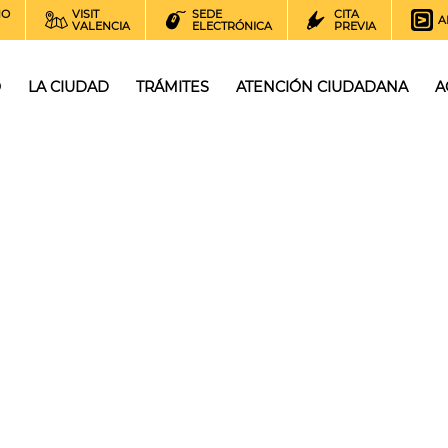
NO
VISIT
SEDE
CITA
A
VALENCIA
ELECTRÓNICA
PREVIA
O
LA CIUDAD
TRÁMITES
ATENCIÓN CIUDADANA
A