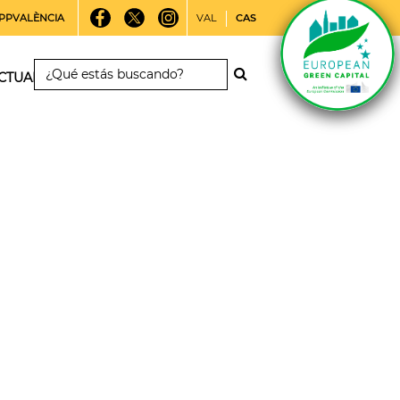
PPVALÈNCIA
VAL
CAS
CTUALIDAD