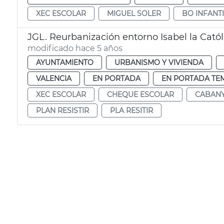
XEC ESCOLAR
MIGUEL SOLER
BO INFANTI
JGL. Reurbanización entorno Isabel la Catól
modificado hace 5 años
AYUNTAMIENTO
URBANISMO Y VIVIENDA
VALENCIA
EN PORTADA
EN PORTADA TE
XEC ESCOLAR
CHEQUE ESCOLAR
CABANY
PLAN RESISTIR
PLA RESITIR