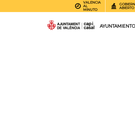
VALENCIA
GOBIER
AL
ABIERTO
MINUTO
AYUNTAMIENT