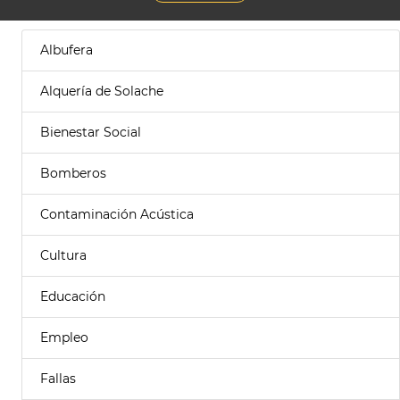
Albufera
Alquería de Solache
Bienestar Social
Bomberos
Contaminación Acústica
Cultura
Educación
Empleo
Fallas