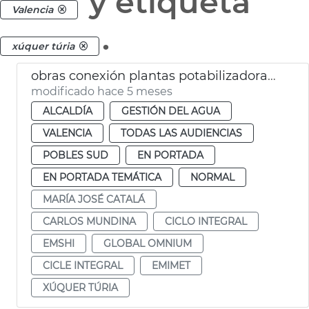
y etiqueta
Valencia
.
xúquer túria
obras conexión plantas potabilizadoras suministro agua potable València
modificado hace 5 meses
ALCALDÍA
GESTIÓN DEL AGUA
VALENCIA
TODAS LAS AUDIENCIAS
POBLES SUD
EN PORTADA
EN PORTADA TEMÁTICA
NORMAL
MARÍA JOSÉ CATALÁ
CARLOS MUNDINA
CICLO INTEGRAL
EMSHI
GLOBAL OMNIUM
CICLE INTEGRAL
EMIMET
XÚQUER TÚRIA