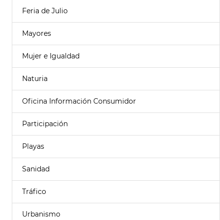
Feria de Julio
Mayores
Mujer e Igualdad
Naturia
Oficina Información Consumidor
Participación
Playas
Sanidad
Tráfico
Urbanismo