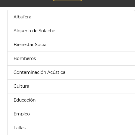
Albufera
Alquería de Solache
Bienestar Social
Bomberos
Contaminación Acústica
Cultura
Educación
Empleo
Fallas