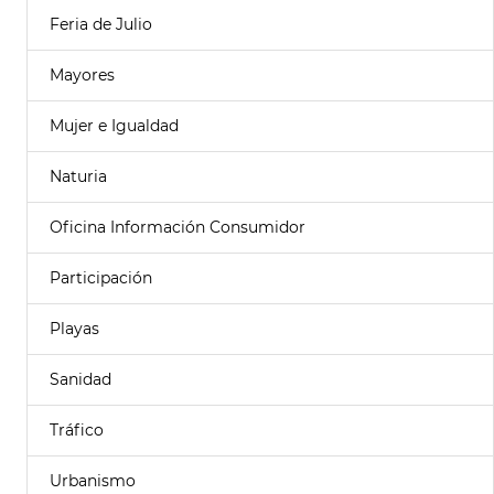
Feria de Julio
Mayores
Mujer e Igualdad
Naturia
Oficina Información Consumidor
Participación
Playas
Sanidad
Tráfico
Urbanismo