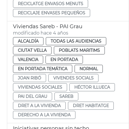
RECICLATGE ENVASOS MENUTS
RECICLAJE ENVASES PEQUEÑOS
Viviendas Sareb - PAI Grau
modificado hace 4 años
ALCALDÍA
TODAS LAS AUDIENCIAS
CIUTAT VELLA
POBLATS MARITIMS
VALENCIA
EN PORTADA
EN PORTADA TEMÁTICA
NORMAL
JOAN RIBÓ
VIVENDES SOCIALS
VIVIENDAS SOCIALES
HÉCTOR ILLUECA
PAI DEL GRAU
SAREB
DRET A LA VIVIENDA
DRET HABITATGE
DERECHO A LA VIVIENDA
Iniciativas personas sin techo