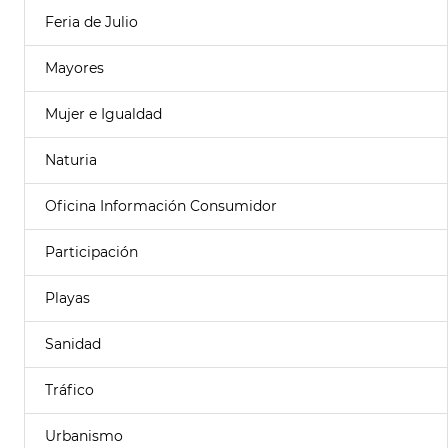
Feria de Julio
Mayores
Mujer e Igualdad
Naturia
Oficina Información Consumidor
Participación
Playas
Sanidad
Tráfico
Urbanismo