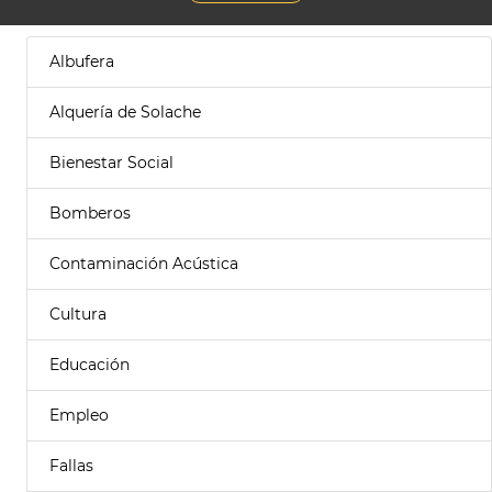
Albufera
Alquería de Solache
Bienestar Social
Bomberos
Contaminación Acústica
Cultura
Educación
Empleo
Fallas