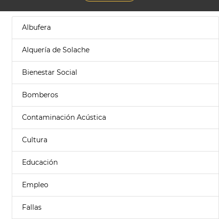
Albufera
Alquería de Solache
Bienestar Social
Bomberos
Contaminación Acústica
Cultura
Educación
Empleo
Fallas