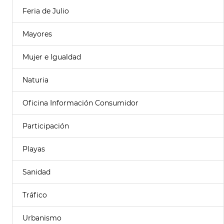
Feria de Julio
Mayores
Mujer e Igualdad
Naturia
Oficina Información Consumidor
Participación
Playas
Sanidad
Tráfico
Urbanismo