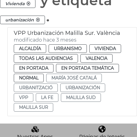
y etiqueta
Vivienda
.
urbanización
VPP Urbanización Malilla Sur. València
modificado hace 3 meses
ALCALDÍA
URBANISMO
VIVIENDA
TODAS LAS AUDIENCIAS
VALENCIA
EN PORTADA
EN PORTADA TEMÁTICA
NORMAL
MARÍA JOSÉ CATALÁ
URBANITZACIÓ
URBANIZACIÓN
VPP
LA FE
MALILLA SUD
MALILLA SUR
Nuestras Apps
Páginas de Interés