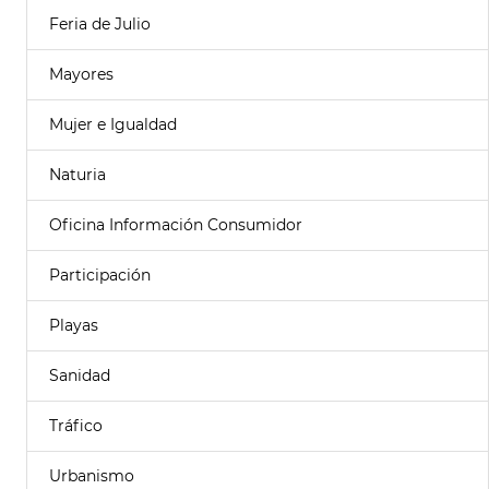
Feria de Julio
Mayores
Mujer e Igualdad
Naturia
Oficina Información Consumidor
Participación
Playas
Sanidad
Tráfico
Urbanismo