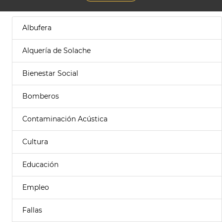
Albufera
Alquería de Solache
Bienestar Social
Bomberos
Contaminación Acústica
Cultura
Educación
Empleo
Fallas