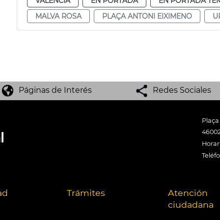
VALENCIA
EN PORTADA
EN PORTADA TE
MALVA ROSA
PLAÇA ANTONI EIXIMENO
U
Páginas de Interés
Redes Sociales
Plaça
46002
Horari
Teléf
ad
Trámites
Atención
ciudadana