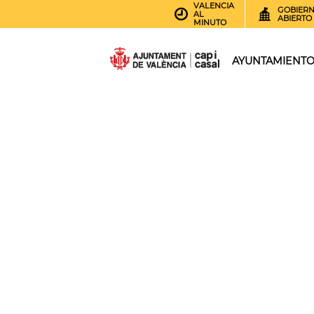
VALENCIA
GOBIER
AL
ABIERTO
MINUTO
AYUNTAMIENT