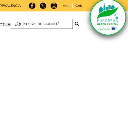
PPVALÈNCIA
VAL
CAS
CTUALIDAD