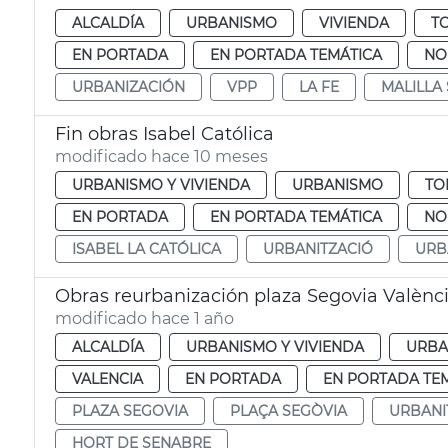
ALCALDÍA
URBANISMO
VIVIENDA
T
EN PORTADA
EN PORTADA TEMÁTICA
NO
URBANIZACIÓN
VPP
LA FE
MALILLA
Fin obras Isabel Católica
modificado hace 10 meses
URBANISMO Y VIVIENDA
URBANISMO
TO
EN PORTADA
EN PORTADA TEMÁTICA
NO
ISABEL LA CATÓLICA
URBANITZACIÓ
URB
Obras reurbanización plaza Segovia Valènc
modificado hace 1 año
ALCALDÍA
URBANISMO Y VIVIENDA
URBA
VALENCIA
EN PORTADA
EN PORTADA TE
PLAZA SEGOVIA
PLAÇA SEGÒVIA
URBANI
HORT DE SENABRE