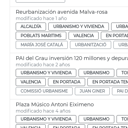
Reurbanización avenida Malva-rosa
modificado hace 1 año
ALCALDÍA
URBANISMO Y VIVIENDA
URBA
POBLATS MARITIMS
VALENCIA
EN PORTA
MARÍA JOSÉ CATALÁ
URBANITZACIÓ
URB
PAI del Grau inversión 120 millones y depu
modificado hace 2 años
URBANISMO Y VIVIENDA
URBANISMO
TO
VALENCIA
EN PORTADA
EN PORTADA TE
COMISSIÓ URBANISME
JUAN GINER
PAI 
Plaza Músico Antoni Eiximeno
modificado hace 4 años
URBANISMO Y VIVIENDA
URBANISMO
TO