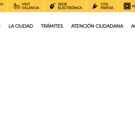
NO
VISIT
SEDE
CITA
A
VALENCIA
ELECTRÓNICA
PREVIA
O
LA CIUDAD
TRÁMITES
ATENCIÓN CIUDADANA
A