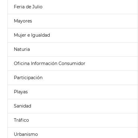
Feria de Julio
Mayores
Mujer e Igualdad
Naturia
Oficina Información Consumidor
Participación
Playas
Sanidad
Tráfico
Urbanismo