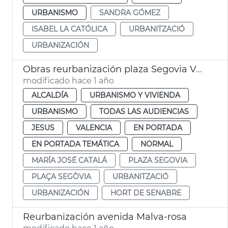
URBANISMO
SANDRA GÓMEZ
ISABEL LA CATÓLICA
URBANITZACIÓ
URBANIZACIÓN
Obras reurbanización plaza Segovia València
modificado hace 1 año
ALCALDÍA
URBANISMO Y VIVIENDA
URBANISMO
TODAS LAS AUDIENCIAS
JESUS
VALENCIA
EN PORTADA
EN PORTADA TEMÁTICA
NORMAL
MARÍA JOSÉ CATALÁ
PLAZA SEGOVIA
PLAÇA SEGÒVIA
URBANITZACIÓ
URBANIZACIÓN
HORT DE SENABRE
Reurbanización avenida Malva-rosa