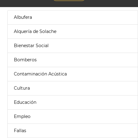
Albufera
Alquería de Solache
Bienestar Social
Bomberos
Contaminación Acústica
Cultura
Educación
Empleo
Fallas