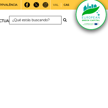
PPVALÈNCIA
VAL
CAS
CTUALIDAD