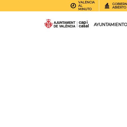
VALENCIA
GOBIER
AL
ABIERTO
MINUTO
AYUNTAMIENT