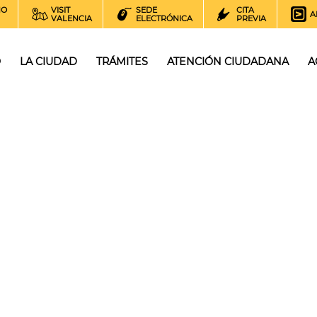
NO
VISIT
SEDE
CITA
A
VALENCIA
ELECTRÓNICA
PREVIA
O
LA CIUDAD
TRÁMITES
ATENCIÓN CIUDADANA
A