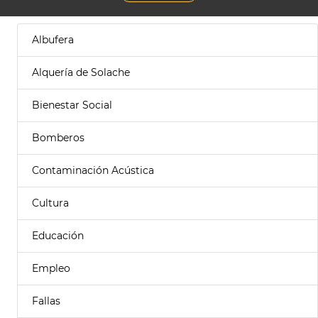
Albufera
Alquería de Solache
Bienestar Social
Bomberos
Contaminación Acústica
Cultura
Educación
Empleo
Fallas