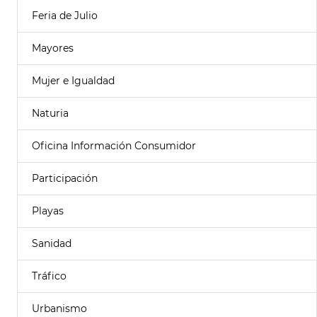
Feria de Julio
Mayores
Mujer e Igualdad
Naturia
Oficina Información Consumidor
Participación
Playas
Sanidad
Tráfico
Urbanismo