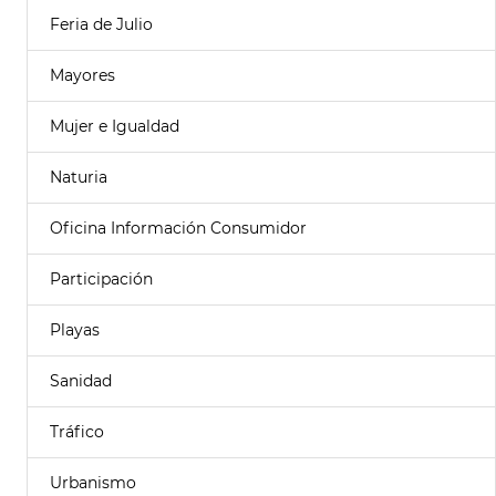
Feria de Julio
Mayores
Mujer e Igualdad
Naturia
Oficina Información Consumidor
Participación
Playas
Sanidad
Tráfico
Urbanismo