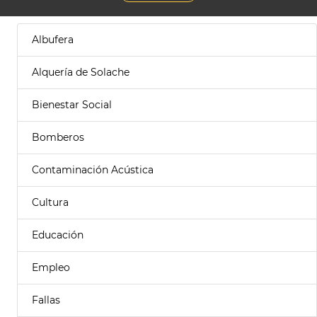
Albufera
Alquería de Solache
Bienestar Social
Bomberos
Contaminación Acústica
Cultura
Educación
Empleo
Fallas