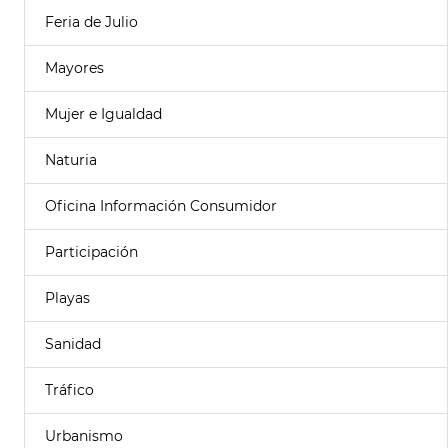
Feria de Julio
Mayores
Mujer e Igualdad
Naturia
Oficina Información Consumidor
Participación
Playas
Sanidad
Tráfico
Urbanismo