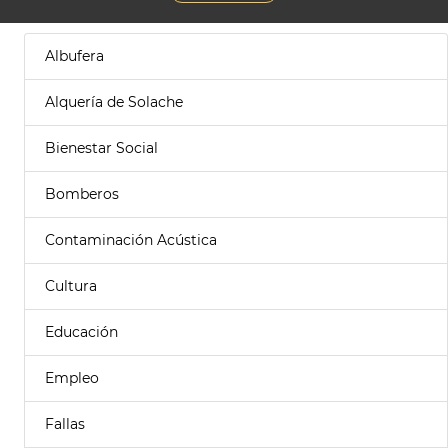
Albufera
Alquería de Solache
Bienestar Social
Bomberos
Contaminación Acústica
Cultura
Educación
Empleo
Fallas