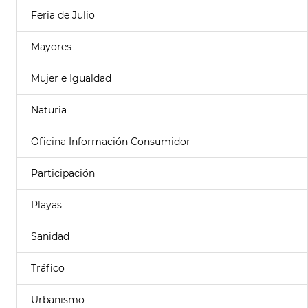
Feria de Julio
Mayores
Mujer e Igualdad
Naturia
Oficina Información Consumidor
Participación
Playas
Sanidad
Tráfico
Urbanismo