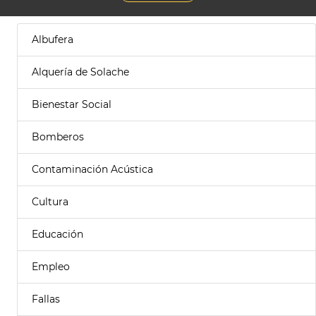
Albufera
Alquería de Solache
Bienestar Social
Bomberos
Contaminación Acústica
Cultura
Educación
Empleo
Fallas