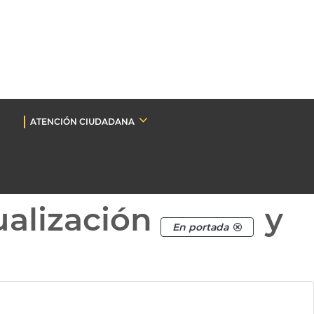
ATENCIÓN CIUDADANA
ualización
y
En portada