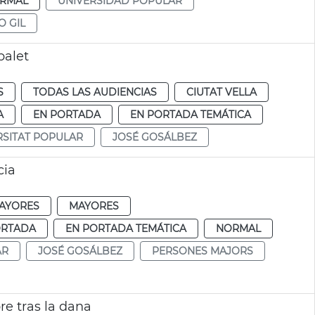
RMAL
UNIVERSIDAD POPULAR
O GIL
balet
S
TODAS LAS AUDIENCIAS
CIUTAT VELLA
A
EN PORTADA
EN PORTADA TEMÁTICA
RSITAT POPULAR
JOSÉ GOSÁLBEZ
cia
AYORES
MAYORES
ORTADA
EN PORTADA TEMÁTICA
NORMAL
AR
JOSÉ GOSÁLBEZ
PERSONES MAJORS
re tras la dana