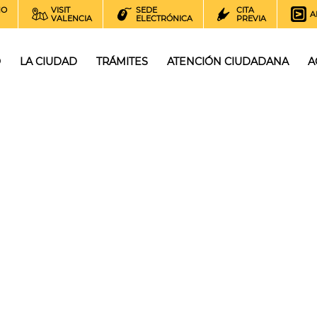
NO
VISIT
SEDE
CITA
A
VALENCIA
ELECTRÓNICA
PREVIA
O
LA CIUDAD
TRÁMITES
ATENCIÓN CIUDADANA
A