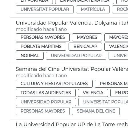
EN PORTADA
EN PORTADA TEMÁTICA
NO
UNIVERSITAT POPULAR
MATRÍCULA
ROCÍ
Universidad Popular València. Dolçaina i ta
modificado hace 1 año
PERSONAS MAYORES
MAYORES
MAYORE
POBLATS MARITIMS
BENICALAP
VALENCI
NORMAL
UNIVERSIDAD POPULAR
UNIVE
Semana del Cine Universitat Popular Valèn
modificado hace 1 año
CULTURA Y FIESTAS POPULARES
PERSONAS M
TODAS LAS AUDIENCIAS
VALENCIA
EN P
UNIVERSIDAD POPULAR
UNIVERSITAT POPUL
PERSONAS MAYORES
SEMANA DEL CINE
La Universidad Popular UP de La Torre reab