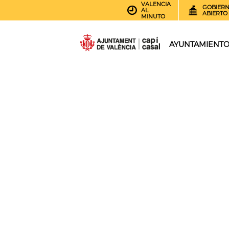
VALENCIA
GOBIER
AL
ABIERTO
MINUTO
AYUNTAMIENT