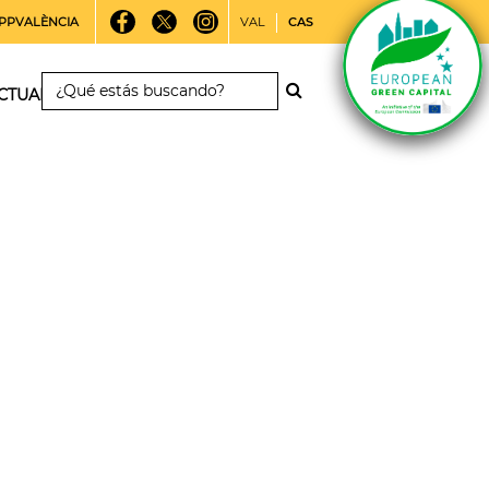
PPVALÈNCIA
VAL
CAS
CTUALIDAD