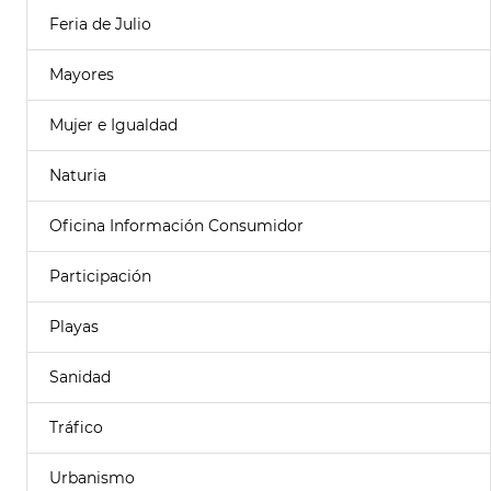
Feria de Julio
Mayores
Mujer e Igualdad
Naturia
Oficina Información Consumidor
Participación
Playas
Sanidad
Tráfico
Urbanismo