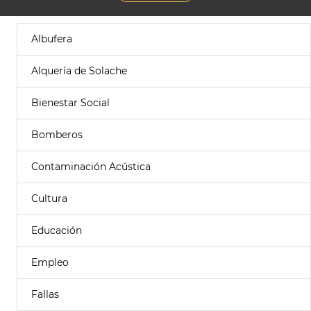
Albufera
Alquería de Solache
Bienestar Social
Bomberos
Contaminación Acústica
Cultura
Educación
Empleo
Fallas