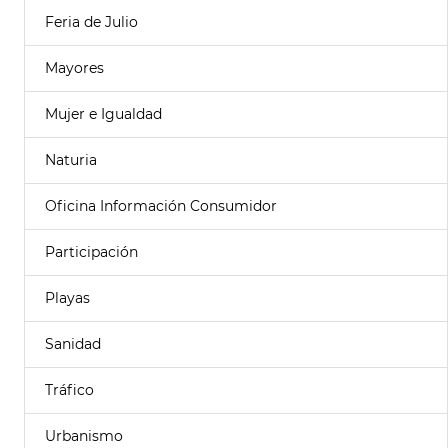
Feria de Julio
Mayores
Mujer e Igualdad
Naturia
Oficina Información Consumidor
Participación
Playas
Sanidad
Tráfico
Urbanismo