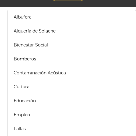
Albufera
Alquería de Solache
Bienestar Social
Bomberos
Contaminación Acústica
Cultura
Educación
Empleo
Fallas